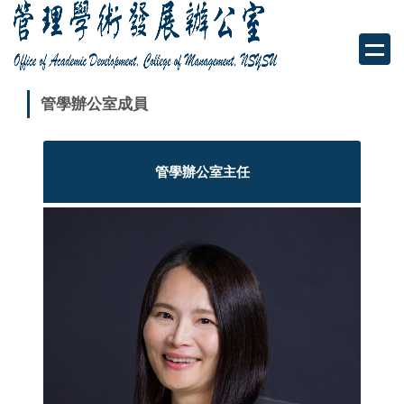
跳
到
主
要
內
管學辦公室成員
容
區
管學辦公室主任